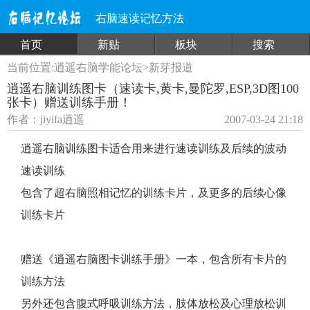
右脑速读记忆方法
首页
新贴
板块
搜索
当前位置:
逍遥右脑学能论坛
>
新芽报道
逍遥右脑训练图卡（速读卡,黄卡,曼陀罗,ESP,3D图100
张卡）赠送训练手册！
作者：
jiyifa逍遥
2007-03-24 21:18
逍遥右脑训练图卡适合用来进行速读训练及后续的波动
速读训练
包含了超右脑照相记忆的训练卡片，及更多的后续心像
训练卡片
赠送《逍遥右脑图卡训练手册》一本，包含所有卡片的
训练方法
另外还包含腹式呼吸训练方法，肢体放松及心理放松训